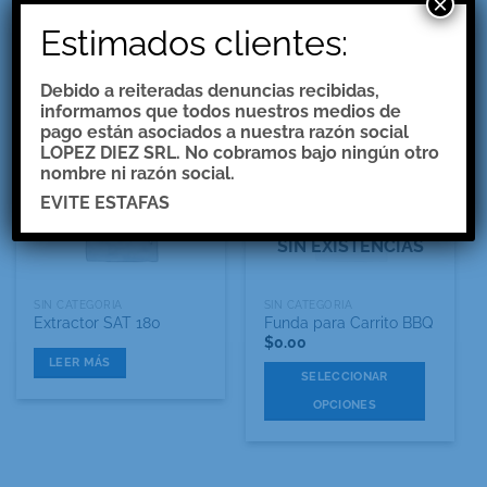
×
SIN CATEGORIA
SIN CATEGORIA
CAMPANA CIRCULAR
CAMPANA COLHUE
Estimados clientes:
$
0.00
$
0.00
AÑADIR AL CARRITO
SELECCIONAR
Debido a reiteradas denuncias recibidas,
OPCIONES
informamos que todos nuestros medios de
Este
pago están asociados a nuestra razón social
LOPEZ DIEZ SRL. No cobramos bajo ningún otro
producto
nombre ni razón social.
tiene
múltiples
EVITE ESTAFAS
variantes.
Las
SIN EXISTENCIAS
opciones
se
SIN CATEGORIA
SIN CATEGORIA
pueden
Extractor SAT 180
Funda para Carrito BBQ
elegir
$
0.00
en
LEER MÁS
SELECCIONAR
la
página
OPCIONES
de
Este
producto
producto
tiene