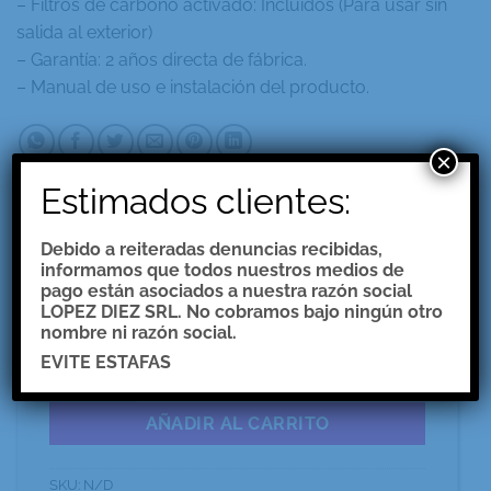
– Filtros de carbono activado: Incluidos (Para usar sin
salida al exterior)
– Garantía: 2 años directa de fábrica.
– Manual de uso e instalación del producto.
×
Estimados clientes:
Debido a reiteradas denuncias recibidas,
$
0.00
informamos que todos nuestros medios de
pago están asociados a nuestra razón social
LOPEZ DIEZ SRL. No cobramos bajo ningún otro
Diametro
nombre ni razón social.
EVITE ESTAFAS
CAMPANA COLHUE cantidad
AÑADIR AL CARRITO
SKU:
N/D