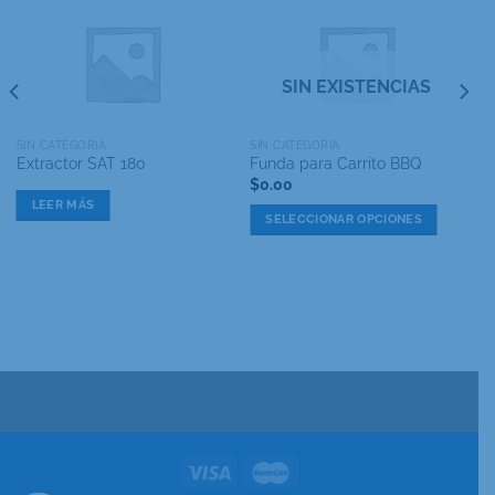
SIN EXISTENCIAS
SIN CATEGORIA
SIN CATEGORIA
Extractor SAT 180
Funda para Carrito BBQ
$
0.00
LEER MÁS
SELECCIONAR OPCIONES
Este
producto
tiene
múltiples
variantes.
Las
opciones
se
pueden
elegir
en