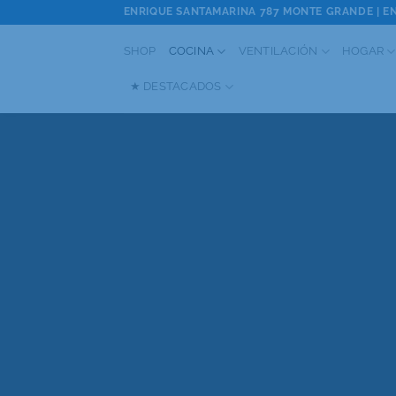
Saltar
ENRIQUE SANTAMARINA 787 MONTE GRANDE | EN
al
SHOP
COCINA
VENTILACIÓN
HOGAR
contenido
★ DESTACADOS