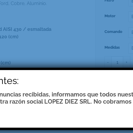
Filtro
ord, Cobre, Aluminio.
Motor
d AISI 430 / esmaltada
Comando
120 (cm)
Medidas
D.C Isla canti
 (cm)
ntes:
e 4’ y 6’
SKU:
N/D
enuncias recibidas, informamos que todos nues
Categorías:
Cam
tra razón social LOPEZ DIEZ SRL. No cobramos 
.