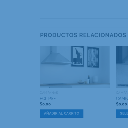
PRODUCTOS RELACIONADOS
CAMPANAS
CAMPA
ECLIPSE
CAMP
$
0.00
$
0.00
TO
AÑADIR AL CARRITO
SEL
Este
produ