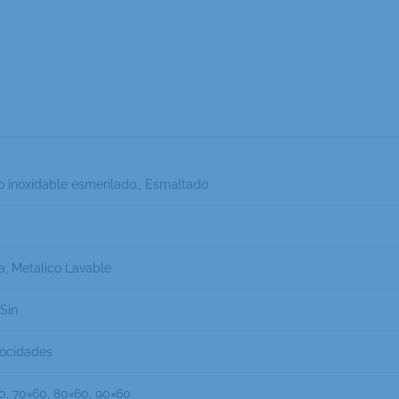
o inoxidable esmerilado., Esmaltado
a, Metalico Lavable
Sin
locidades
0, 70×60, 80×60, 90×60