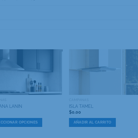
NAS
CAMPANAS
ANA LANIN
ISLA TAMEL
$
0.00
ECCIONAR OPCIONES
AÑADIR AL CARRITO
cto