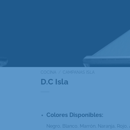
COCINA
/
CAMPANAS ISLA
D.C Isla
Colores Disponibles:
Negro, Blanco, Marrón, Naranja, Rojo, 