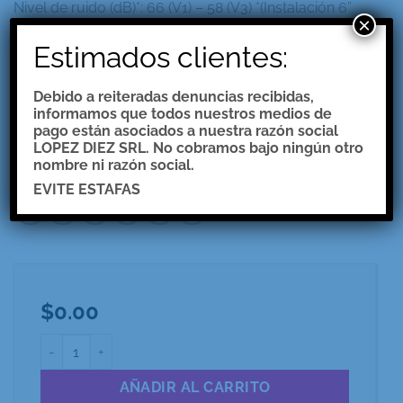
Nivel de ruido (dB)*: 66 (V1) – 58 (V3) *(Instalación 6”
×
con salida recta).
Estimados clientes:
Iluminación: tecnología led.
Potencia del motor: 182 W.
Debido a reiteradas denuncias recibidas,
Acabado: acero inoxidable esmerilado
informamos que todos nuestros medios de
Cubre caño: extensible.HASTA 95CM
pago están asociados a nuestra razón social
Filtro: metálico lavable.
LOPEZ DIEZ SRL. No cobramos bajo ningún otro
nombre ni razón social.
Extracción: 800 m3/h con salida libre.
EVITE ESTAFAS
$
0.00
CAMPANA ISLA LT cantidad
AÑADIR AL CARRITO