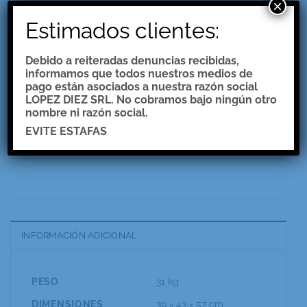
×
$
0.00
Estimados clientes:
Salamandra Moquehue 9000 Cal Vintage cantidad
Debido a reiteradas denuncias recibidas,
informamos que todos nuestros medios de
AÑADIR AL CARRITO
pago están asociados a nuestra razón social
LOPEZ DIEZ SRL. No cobramos bajo ningún otro
nombre ni razón social.
Categoría:
Salamandras
EVITE ESTAFAS
INFORMACIÓN ADICIONAL
PESO
31 kg
DIMENSIONES
39 × 43 × 57 cm