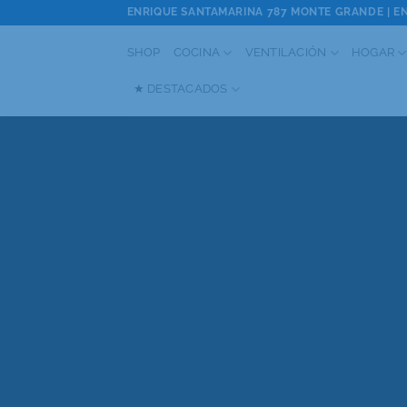
Saltar
ENRIQUE SANTAMARINA 787 MONTE GRANDE | EN
al
SHOP
COCINA
VENTILACIÓN
HOGAR
contenido
★ DESTACADOS