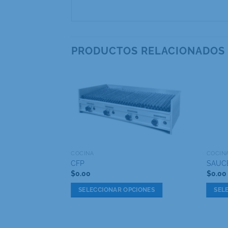
PRODUCTOS RELACIONADOS
COCINA
COCIN
CFP
SAUC
$
0.00
$
0.00
SELECCIONAR OPCIONES
SEL
Este
Este
producto
produ
tiene
tiene