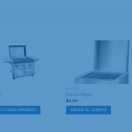
A
ANAFES
E
Parrilla Nogal
$
0.00
ECCIONAR OPCIONES
AÑADIR AL CARRITO
cto