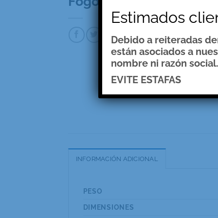
Fogonero Parrillero Pr
Estimados clie
Debido a reiteradas d
están asociados a nues
nombre ni razón social
EVITE ESTAFAS
INFORMACIÓN ADICIONAL
PESO
DIMENSIONES