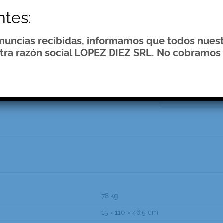
emium
$
0.00
ntes:
Fogonero Parr
enuncias recibidas, informamos que todos nues
tra razón social LOPEZ DIEZ SRL. No cobramos 
.
Categoría:
Parri
78 kg
15 × 110 × 46.5 cm