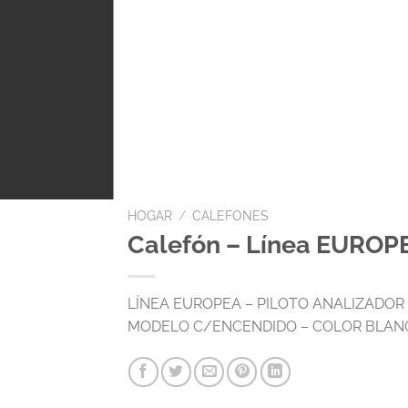
HOGAR
/
CALEFONES
Calefón – Línea EUROP
LÍNEA EUROPEA – PILOTO ANALIZADOR – 
MODELO C/ENCENDIDO – COLOR BLAN