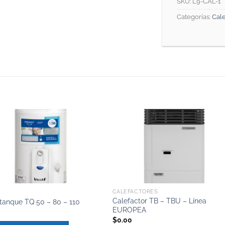
SKU:
L9-CAL-1
Categorías:
Cal
CALEFACTORES
Calefactor TB – TBU – Línea
tanque TQ 50 – 80 – 110
EUROPEA
$
0.00