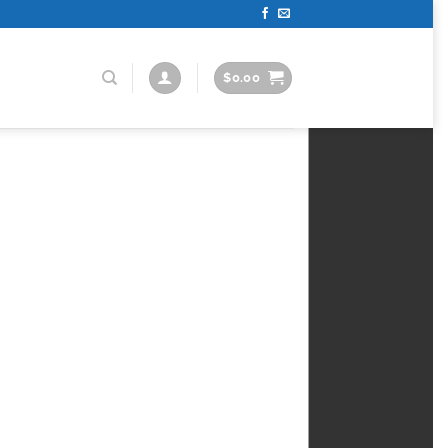
$
0.00